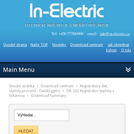
ELEKTRICKÉ PŘÍSTROJE A MĚŘÍCÍ PŘÍSTROJE
Tel: +420 777884900 email:
info@in-electric.cz
Úvodní strana
Naše TOP
Novinky
Download centrum
Jak objednat
Eshop
O nás
Main Menu
Úvodní stránka
Download centrum
Registrátory dat,
teploty,procesů - Dataloggery
DR-202 Registrátor teploty s
tiskárnou
Download Summary