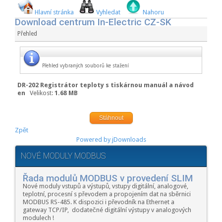
Hlavní stránka
Vyhledat
Nahoru
Download centrum In-Electric CZ-SK
Přehled
Přehled vybraných souborů ke stažení
DR-202 Registrátor teploty s tiskárnou manuál a návod
en
Velikost:
1.68 MB
Stáhnout
Zpět
Powered by jDownloads
NOVÉ MODULY MODBUS
Řada modulů MODBUS v provedení SLIM
Nové moduly vstupů a výstupů, vstupy digitální, analogové,
teplotní, procesní s převodem a propojením dat na sběrnici
MODBUS RS-485. K dispozici i převodník na Ethernet a
gateway TCP/IP, dodatečné digitální výstupy v analogových
modulech !