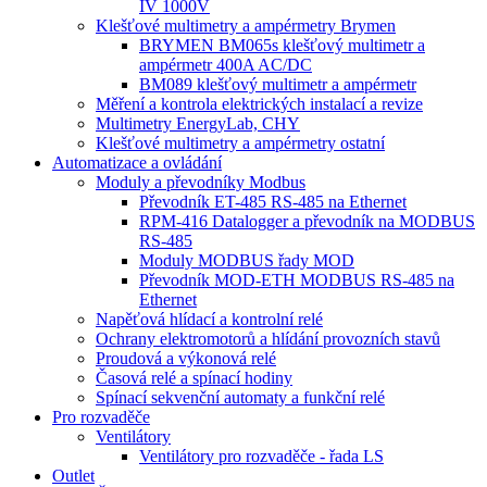
IV 1000V
Klešťové multimetry a ampérmetry Brymen
BRYMEN BM065s klešťový multimetr a
ampérmetr 400A AC/DC
BM089 klešťový multimetr a ampérmetr
Měření a kontrola elektrických instalací a revize
Multimetry EnergyLab, CHY
Klešťové multimetry a ampérmetry ostatní
Automatizace a ovládání
Moduly a převodníky Modbus
Převodník ET-485 RS-485 na Ethernet
RPM-416 Datalogger a převodník na MODBUS
RS-485
Moduly MODBUS řady MOD
Převodník MOD-ETH MODBUS RS-485 na
Ethernet
Napěťová hlídací a kontrolní relé
Ochrany elektromotorů a hlídání provozních stavů
Proudová a výkonová relé
Časová relé a spínací hodiny
Spínací sekvenční automaty a funkční relé
Pro rozvaděče
Ventilátory
Ventilátory pro rozvaděče - řada LS
Outlet