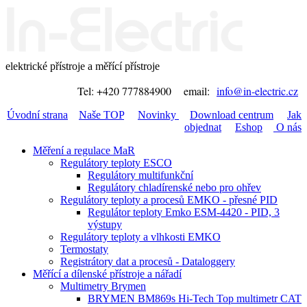
elektrické přístroje a měřící přístroje
Tel: +420 777884900 email:
info@in-electric.cz
Úvodní strana
Naše TOP
Novinky
Download centrum
Jak
objednat
Eshop
O nás
Měření a regulace MaR
Regulátory teploty ESCO
Regulátory multifunkční
Regulátory chladírenské nebo pro ohřev
Regulátory teploty a procesů EMKO - přesné PID
Regulátor teploty Emko ESM-4420 - PID, 3
výstupy
Regulátory teploty a vlhkosti EMKO
Termostaty
Registrátory dat a procesů - Dataloggery
Měřící a dílenské přístroje a nářadí
Multimetry Brymen
BRYMEN BM869s Hi-Tech Top multimetr CAT