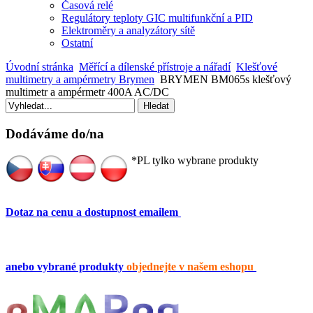
Časová relé
Regulátory teploty GIC multifunkční a PID
Elektroměry a analyzátory sítě
Ostatní
Úvodní stránka
Měřící a dílenské přístroje a nářadí
Klešťové
multimetry a ampérmetry Brymen
BRYMEN BM065s klešťový
multimetr a ampérmetr 400A AC/DC
Dodáváme do/na
*PL tylko wybrane produkty
Dotaz na cenu a dostupnost emailem
anebo vybrané produkty
objednejte v našem eshopu