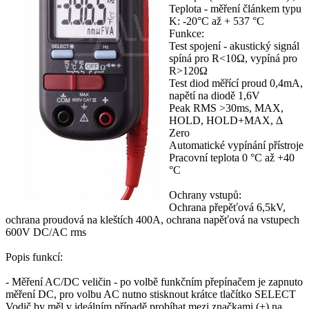
Teplota - měření článkem typu
K: -20°C až + 537 °C
Funkce:
Test spojení - akustický signál
spíná pro R<10Ω, vypíná pro
R>120Ω
Test diod měřící proud 0,4mA,
napětí na diodě 1,6V
Peak RMS >30ms, MAX,
HOLD, HOLD+MAX, Δ
Zero
Automatické vypínání přístroje
Pracovní teplota 0 °C až +40
°C
Ochrany vstupů:
Ochrana přepěťová 6,5kV,
ochrana proudová na kleštích 400A, ochrana napěťová na vstupech
600V DC/AC rms
Popis funkcí:
- Měření AC/DC veličin - po volbě funkčním přepínačem je zapnuto
měření DC, pro volbu AC nutno stisknout krátce tlačítko SELECT
Vodič by měl v ideálním případě probíhat mezi značkami (+) na