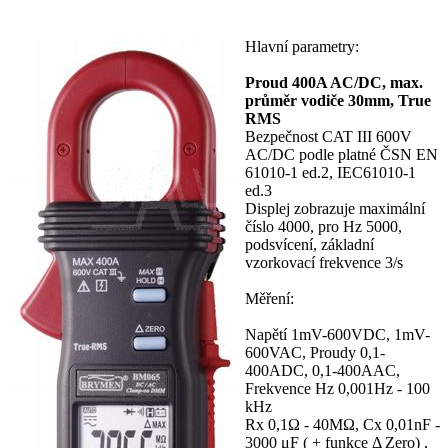
Hlavní parametry:
Proud 400A AC/DC, max.
průměr vodiče 30mm, True
RMS
Bezpečnost CAT III 600V
AC/DC podle platné ČSN EN
61010-1 ed.2, IEC61010-1
ed.3
Displej zobrazuje maximální
číslo 4000, pro Hz 5000,
podsvícení, základní
vzorkovací frekvence 3/s
Měření:
Napětí 1mV-600VDC, 1mV-
600VAC, Proudy 0,1-
400ADC, 0,1-400AAC,
Frekvence Hz 0,001Hz - 100
kHz
Rx 0,1Ω - 40MΩ, Cx 0,01nF -
3000 μF ( + funkce Δ Zero) ,