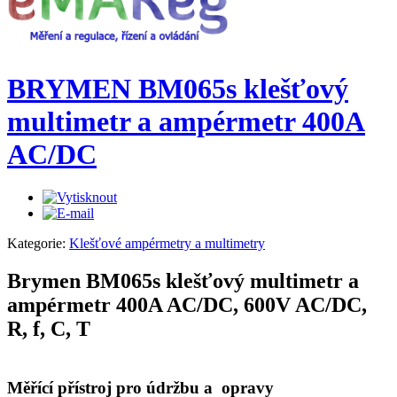
BRYMEN BM065s klešťový
multimetr a ampérmetr 400A
AC/DC
Kategorie:
Klešťové ampérmetry a multimetry
Brymen BM065s klešťový multimetr a
ampérmetr 400A AC/DC, 600V AC/DC,
R, f, C, T
Měřící přístroj pro údržbu a opravy