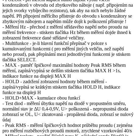
kondenzátorů v obvodu od zbytkového náboje ( např. připojením na
jejich svorky vybíjecího rezistoru), tak aby na nich nebylo žádné
napětí. Při připojení měřícího přístroje do obvodu s kondenzátory se
zbytkovým nábojem a napětím může dojít k poškození přístroje !
- Měření Hz - přechod z měření střídavého napětí nebo proudu na
měření frekvence - stiskem tlačítka Hz během měření dojde ihned k
zobrazení frekvence dané střídavé veličiny.
- Multifunkce - je-li hlavní funkční přepínač v poloze s
kumulovanými funkcemi ( pro měření jiných veličin, než napětí
nebo proud), pak přepínámí mezi jednotlivými funkcemi je stiskem
tlačítka SELECT.
- MAX - paměť špičkové maximální hodnoty Peak RMS během
měření, zapíná/vypíná se delším stiskem tlačítka MAX H >1s,
indikace funkce na displeji MAX H
- HOLD - zadržení zobrazení hodnoty během měření -
zapíná/vypíná se krátkým stiskem tlačítka HOLD H, indikace
funkce na displeji H
- HOLD+MAX - kumulace obou funkcí
- Test diod - měření úbytku napětí na diodě v propustném směru,
normální stav je ΔU 0,4-0,9V, U> poškozená - nepropustná dioda
zobnrazí se OL, U< zkratovaná - propálená dioda, zobrazí se nulový
údaj
- Peak RMS - měření špičkových hodnot průběhu proudu ( zejména
pro měření rozběhových proudů motorů, zrychlené vzorkování 40/s