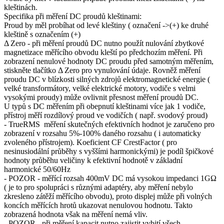
kleštinách.
Specifika při měření DC proudů kleštinami:
Proud by měl probíhat od levé kleštiny ( označení ->(+) ke druhé
kleštině s označením (+)
Δ Zero - při měření proudů DC nutno použít nulování zbytkové
magnetizace měřícího obvodu kleští po předchozím měření. Při
zobrazení nenulové hodnoty DC proudu před samotným měřením,
stiskněte tlačítko Δ Zero pro vynulování údaje. Rovněž měření
proudu DC v blízkosti silných zdrojů elektromagnetické energie (
velké transformátory, velké elektrické motory, vodiče s velmi
vysokými proudy) může ovlivnit přesnost měření proudů DC.
U typů s DC měřením při obepnutí kleštinami více jak 1 vodiče,
přístroj měří rozdílový proud ve vodičích ( např. svodový proud)
- TrueRMS měření skutečných efektivních hodnot je zaručeno pro
zobrazení v rozsahu 5%-100% daného rozsahu ( i automaticky
zvoleného přístrojem). Koeficient CF CrestFactor ( pro
nesinusiodální průběhy s vyššími harmonickými) je podíl špičkové
hodnoty průběhu veličiny k efektivní hodnotě v základní
harmonické 50/60Hz
- POZOR - měřící rozsah 400mV DC má vysokou impedanci 1GΩ
( je to pro spolupráci s různými adaptéry, aby měření nebylo
zkresleno zátěží měřícího obvodu), proto displej může při volných
koncích měřících hrotů ukazovat nenulovou hodnotu. Takto
zobrazená hodnota však na měření nemá vliv.
- POZOR - při měření kapacit nutno zajistit vybití všech