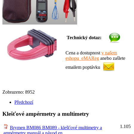
Technický dotaz:
Cena a dostupnost
v našem
eshopu eMAReg
anebo zašlete
emailem poptávku
Zobrazeno: 8952
Předchozí
Klešťové ampérmetry a multimetry
1.105
Brymen BM086 BM089 - klešťové multimetry a
ampérmetry manuál a návod en