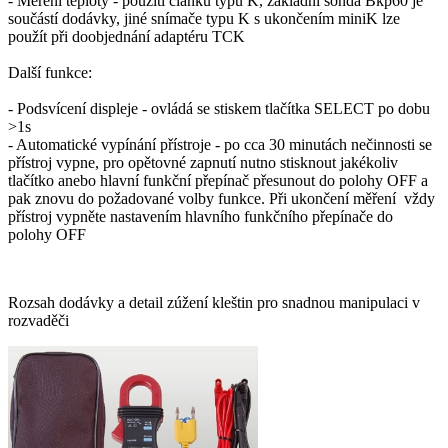
- Měření teploty - použití článků typu K, základní sonda Bkp60 je
součástí dodávky, jiné snímače typu K s ukončením miniK lze
použít při doobjednání adaptéru TCK
Další funkce:
- Podsvícení displeje - ovládá se stiskem tlačítka SELECT po dobu
>1s
- Automatické vypínání přístroje - po cca 30 minutách nečinnosti se
přístroj vypne, pro opětovné zapnutí nutno stisknout jakékoliv
tlačítko anebo hlavní funkční přepínač přesunout do polohy OFF a
pak znovu do požadované volby funkce. Při ukončení měření vždy
přístroj vypněte nastavením hlavního funkčního přepínače do
polohy OFF
Rozsah dodávky a detail zúžení kleštin pro snadnou manipulaci v
rozvaděči