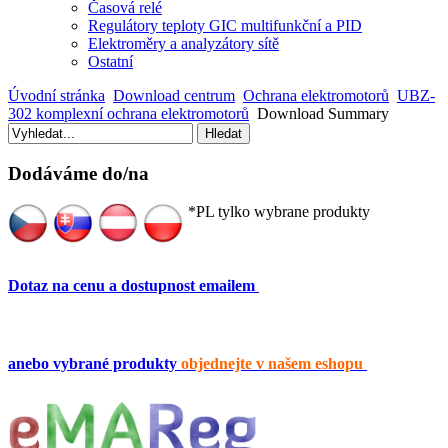
Časová relé
Regulátory teploty GIC multifunkční a PID
Elektroměry a analyzátory sítě
Ostatní
Úvodní stránka
Download centrum
Ochrana elektromotorů
UBZ-
302 komplexní ochrana elektromotorů
Download Summary
Dodáváme do/na
*PL tylko wybrane produkty
Dotaz na cenu a dostupnost emailem
anebo vybrané produkty
objednejte v našem eshopu