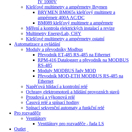
IV 1000V
Klešťové multimetry a ampérmetry Brymen
BRYMEN BM065s klešťový multimetr a
ampérmetr 400A AC/DC
BM089 klešťový multimetr a ampérmetr
Měření a kontrola elektrických instalací a revize
Multimetry EnergyLab, CHY
Klešťové multimetry a ampérmetry ostatní
Automatizace a ovládání
Moduly a převodníky Modbus
Převodník ET-485 RS-485 na Ethernet
RPM-416 Datalogger a převodník na MODBUS
RS-485
Moduly MODBUS řady MOD
Převodník MOD-ETH MODBUS RS-485 na
Ethernet
Napěťová hlídací a kontrolní relé
Ochrany elektromotorů a hlídání provozních stavů
Proudová a výkonová relé
Časová relé a spínací hodiny
Spínací sekvenční automaty a funkční relé
Pro rozvaděče
Ventilátory
Ventilátory pro rozvaděče - řada LS
Outlet