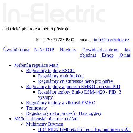
elektrické přístroje a měřící přístroje
Tel: +420 777884900 email:
info@in-electric.cz
Úvodní strana
Naše TOP
Novinky
Download centrum
Jak
objednat
Eshop
O nás
Měření a regulace MaR
Regulátory teploty ESCO
Regulátory multifunkční
Regulátory chladírenské nebo pro ohřev
Regulátory teploty a procesů EMKO - přesné PID
Regulátor teploty Emko ESM-4420 - PID, 3
výstupy
Regulátory teploty a vlhkosti EMKO
Termostaty
Registrátory dat a procesů - Dataloggery
Měřící a dílenské přístroje a nářadí
Multimetry Brymen
BRYMEN BM869s Hi-Tech Top multimetr CAT