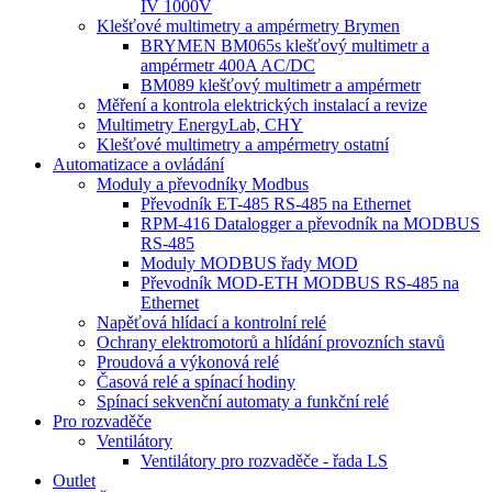
IV 1000V
Klešťové multimetry a ampérmetry Brymen
BRYMEN BM065s klešťový multimetr a
ampérmetr 400A AC/DC
BM089 klešťový multimetr a ampérmetr
Měření a kontrola elektrických instalací a revize
Multimetry EnergyLab, CHY
Klešťové multimetry a ampérmetry ostatní
Automatizace a ovládání
Moduly a převodníky Modbus
Převodník ET-485 RS-485 na Ethernet
RPM-416 Datalogger a převodník na MODBUS
RS-485
Moduly MODBUS řady MOD
Převodník MOD-ETH MODBUS RS-485 na
Ethernet
Napěťová hlídací a kontrolní relé
Ochrany elektromotorů a hlídání provozních stavů
Proudová a výkonová relé
Časová relé a spínací hodiny
Spínací sekvenční automaty a funkční relé
Pro rozvaděče
Ventilátory
Ventilátory pro rozvaděče - řada LS
Outlet