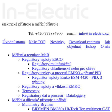
elektrické přístroje a měřící přístroje
Tel: +420 777884900 email:
info@in-electric.cz
Úvodní strana
Naše TOP
Novinky
Download centrum
Jak
objednat
Eshop
O nás
Měření a regulace MaR
Regulátory teploty ESCO
Regulátory multifunkční
Regulátory chladírenské nebo pro ohřev
Regulátory teploty a procesů EMKO - přesné PID
Regulátor teploty Emko ESM-4420 - PID, 3
výstupy
Regulátory teploty a vlhkosti EMKO
Termostaty
Registrátory dat a procesů - Dataloggery
Měřící a dílenské přístroje a nářadí
Multimetry Brymen
BRYMEN BM869s Hi-Tech Top multimetr CAT