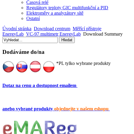
Časová relé
Regulátory teploty GIC multifunkční a PID
Elektroměry a analyzátory sítě
Ostatní
Úvodní stránka
Download centrum
Měřící přístroje
EnergyLab
VC-97 multimetr EnergyLab
Download Summary
Dodáváme do/na
*PL tylko wybrane produkty
Dotaz na cenu a dostupnost emailem
anebo vybrané produkty
objednejte v našem eshopu