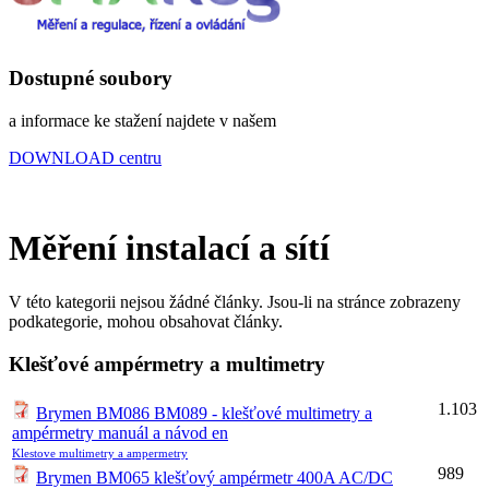
Dostupné soubory
a informace ke stažení najdete v našem
DOWNLOAD centru
Měření instalací a sítí
V této kategorii nejsou žádné články. Jsou-li na stránce zobrazeny
podkategorie, mohou obsahovat články.
Klešťové ampérmetry a multimetry
1.103
Brymen BM086 BM089 - klešťové multimetry a
ampérmetry manuál a návod en
Klestove multimetry a ampermetry
989
Brymen BM065 klešťový ampérmetr 400A AC/DC