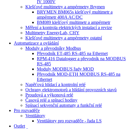
IV 1000V
Klešťové multimetry a ampérmetry Brymen
BRYMEN BM065s klešťový multimetr a
ampérmetr 400A AC/DC
BM089 klešťový multimetr a ampérmetr
Měření a kontrola elektrických instalací a revize
Multimetry EnergyLab, CHY
Klešťové multimetry a ampérmetry ostatní
Automatizace a ovládání
Moduly a převodníky Modbus
Převodník ET-485 RS-485 na Ethernet
RPM-416 Datalogger a převodník na MODBUS
RS-485
Moduly MODBUS řady MOD
Převodník MOD-ETH MODBUS RS-485 na
Ethernet
Napěťová hlídací a kontrolní relé
Ochrany elektromotorů a hlídání provozních stavů
Proudová a výkonová relé
Časová relé a spínací hodiny
Spínací sekvenční automaty a funkční relé
Pro rozvaděče
Ventilátory
Ventilátory pro rozvaděče - řada LS
Outlet