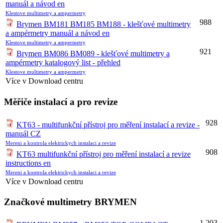
manuál a návod en
Klestove multimetry a ampermetry
988
Brymen BM181 BM185 BM188 - klešťové multimetry
a ampérmetry manuál a návod en
Klestove multimetry a ampermetry
921
Brymen BM086 BM089 - klešťové multimetry a
ampérmetry katalogový list - přehled
Klestove multimetry a ampermetry
Více v Download centru
Měřiče instalací a pro revize
928
KT63 - multifunkční přístroj pro měření instalací a revize -
manuál CZ
Mereni a kontrola elektrickych instalaci a revize
908
KT63 multifunkční přístroj pro měření instalací a revize
instructions en
Mereni a kontrola elektrickych instalaci a revize
Více v Download centru
Značkové multimetry BRYMEN
1.203