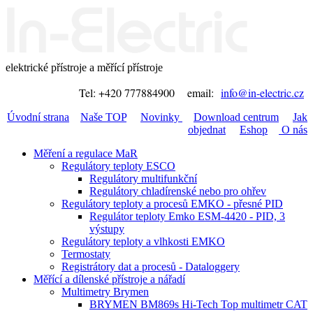
elektrické přístroje a měřící přístroje
Tel: +420 777884900 email:
info@in-electric.cz
Úvodní strana
Naše TOP
Novinky
Download centrum
Jak
objednat
Eshop
O nás
Měření a regulace MaR
Regulátory teploty ESCO
Regulátory multifunkční
Regulátory chladírenské nebo pro ohřev
Regulátory teploty a procesů EMKO - přesné PID
Regulátor teploty Emko ESM-4420 - PID, 3
výstupy
Regulátory teploty a vlhkosti EMKO
Termostaty
Registrátory dat a procesů - Dataloggery
Měřící a dílenské přístroje a nářadí
Multimetry Brymen
BRYMEN BM869s Hi-Tech Top multimetr CAT