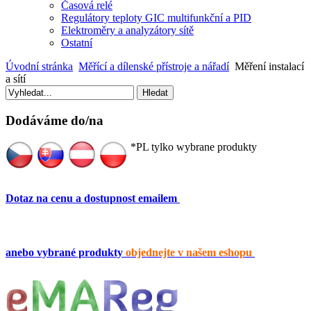
Časová relé
Regulátory teploty GIC multifunkční a PID
Elektroměry a analyzátory sítě
Ostatní
Úvodní stránka
Měřící a dílenské přístroje a nářadí
Měření instalací
a sítí
Dodáváme do/na
*PL tylko wybrane produkty
Dotaz na cenu a dostupnost emailem
anebo vybrané produkty
objednejte v našem eshopu