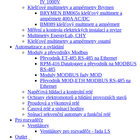
IV 1000V
Klešťové multimetry a ampérmetry Brymen
BRYMEN BM065s klešťový multimetr a
ampérmetr 400A AC/DC
BM089 klešťový multimetr a ampérmetr
Měření a kontrola elektrických instalací a revize
Multimetry EnergyLab, CHY
Klešťové multimetry a ampérmetry ostatní
Automatizace a ovládání
Moduly a převodníky Modbus
Převodník ET-485 RS-485 na Ethernet
RPM-416 Datalogger a převodník na MODBUS
RS-485
Moduly MODBUS řady MOD
Převodník MOD-ETH MODBUS RS-485 na
Ethernet
Napěťová hlídací a kontrolní relé
Ochrany elektromotorů a hlídání provozních stavů
Proudová a výkonová relé
Časová relé a spínací hodiny
Spínací sekvenční automaty a funkční relé
Pro rozvaděče
Ventilátory
Ventilátory pro rozvaděče - řada LS
Outlet