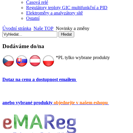
Časová relé
Regulátory teploty GIC multifunkční a PID
Elektroměry a analyzátory sítě
Ostatní
Úvodní stránka
Naše TOP
Novinky a změny
Dodáváme do/na
*PL tylko wybrane produkty
Dotaz na cenu a dostupnost emailem
anebo vybrané produkty
objednejte v našem eshopu