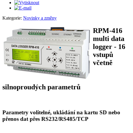
Kategorie:
Novinky a změny
RPM-416
multi data
logger - 16
vstupů
včetně
silnoproudých parametrů
Parametry volitelné, ukládání na kartu SD nebo
přenos dat přes RS232/RS485/TCP