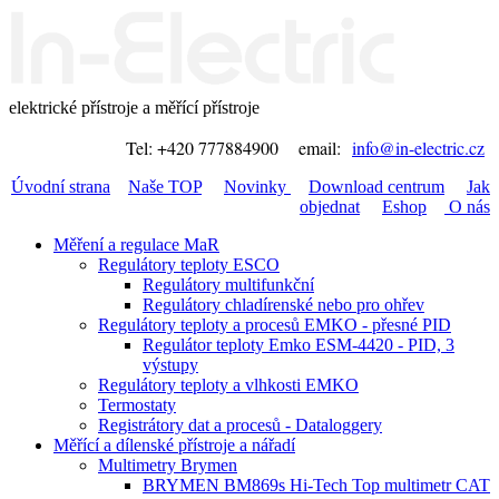
elektrické přístroje a měřící přístroje
Tel: +420 777884900 email:
info@in-electric.cz
Úvodní strana
Naše TOP
Novinky
Download centrum
Jak
objednat
Eshop
O nás
Měření a regulace MaR
Regulátory teploty ESCO
Regulátory multifunkční
Regulátory chladírenské nebo pro ohřev
Regulátory teploty a procesů EMKO - přesné PID
Regulátor teploty Emko ESM-4420 - PID, 3
výstupy
Regulátory teploty a vlhkosti EMKO
Termostaty
Registrátory dat a procesů - Dataloggery
Měřící a dílenské přístroje a nářadí
Multimetry Brymen
BRYMEN BM869s Hi-Tech Top multimetr CAT