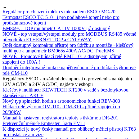
...
Regulátor pro chlazení mléka s míchadlem ESCO MC-20
Termostat ESCO TC-510 - i pro podlahové topení nebo pro
protizámrazové topení
BM869s - TOP multimetr CAT IV 1000V již dostupný
NOVÉ - top vstupní/výstupní moduly pro MODBUS RS485 včetně
převodníku ETHERNET TCP a GATEWAY
Opět dostupný kompaktní přístroj pro údržbu a montáže - klešťový
multimetr a ampérmetr BM065s 400A AC/DC TrueRMS
NOVÉ - Proudové hlídací relé RMT-101 s displayem, přímé
zapojení do 100A !
Doplnění integrované funkce napěťového relé pro hlídací výkonové
relé OM-110
Regulátory ESCO - rozšíření dostupnosti o provedení s napájením
12V AC/DC a 24V AC/DC, najdete v eshopu
Klešťový multimetr KEWTECH KT200 v sadě s bezdotykovou
zkoušečkou - AKCE
Nový typ spínacích hodin s astronomickou funkcí REV-303
Hlídací relé výkonu OM-110 a OM-310 - přímé zapojení do
20/30kW
Manuál k nastavení registrátoru teploty s tiskárnou DR-201
Frekvenční měniče Emheater - řada EM11
K dispozici je nový český manuál pro oblíbený měřící přístroj KT63
pro instalace a revize